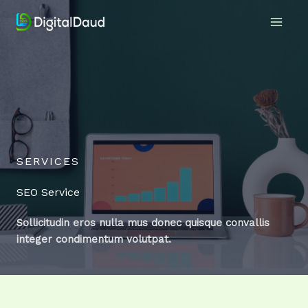
Skip
to
Main
content
Men
SERVICES
SEO Service
Sollicitudin eros nulla mus donec quisque convallis
integer condimentum volutpat.